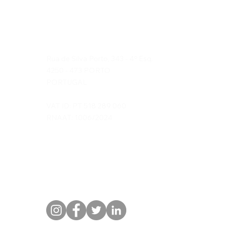
Duska's Travels, Lda
Rua de Silva Porto, 343 - 4º Esq.
4250 - 473 PORTO
PORTUGAL
VAT ID: PT 518 289 060
RNAAT: 1006/2024
Contacts
Phone/Whatsapp: (+351) 968 294 101
Email:
info@duskas-travels.com