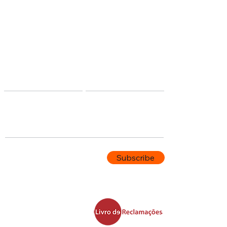
Stay Connected
First name
Last name
Email
Subscribe