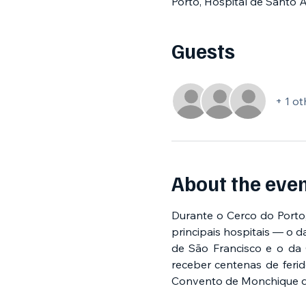
Porto, Hospital de Santo A
Guests
+ 1 ot
About the eve
Durante o Cerco do Porto,
principais hospitais — o d
de São Francisco e o da 
receber centenas de feri
Convento de Monchique que