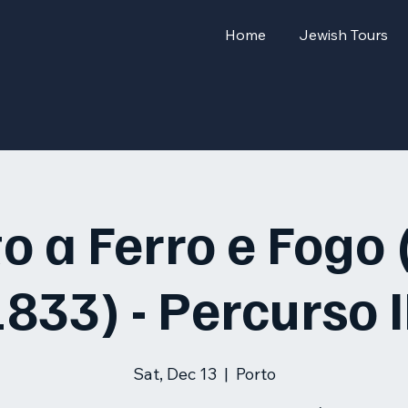
Home
Jewish Tours
o a Ferro e Fogo
833) - Percurso I
Sat, Dec 13
  |  
Porto