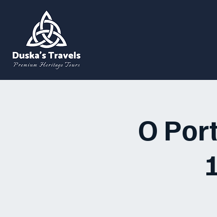
O Port
1