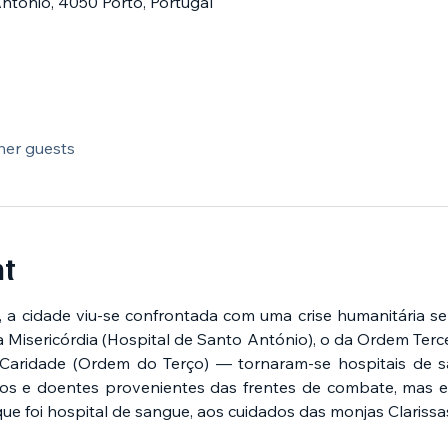
ntónio, 4050 Porto, Portugal
her guests
nt
 a cidade viu-se confrontada com uma crise humanitária s
a Misericórdia (Hospital de Santo António), o da Ordem Ter
Caridade (Ordem do Terço) — tornaram-se hospitais de s
dos e doentes provenientes das frentes de combate, mas e
 foi hospital de sangue, aos cuidados das monjas Clarissa