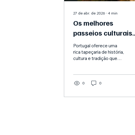
27 de abr. de 2026
∙
4
min
Os melhores
passeios culturais
em Portugal:
Portugal oferece uma
explorando o
rica tapeçaria de história,
cultura e tradição que
património e a
convida à exploração
tradição.
para além dos roteiros
turísticos habituais. Para
quem aprecia
0
0
experiências culturais
profundas, as viagens
temáticas proporcionam
uma forma única de se
conectar com o
património do país. De
castelos antigos a
artesanato tradicional e