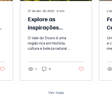
27 de abr. de 2026
∙
4
min
2 d
Explore as
F
inspirações
C
literárias no Vale do
O
O Vale do Douro é uma
Um
Douro: Uma viagem
região rica em história,
e c
cultura e beleza natural.
me
pela literatura do
Além dos seus famosos
MÚ
Douro.
vinhedos e paisagens
TE
deslumbrantes, inspirou
ED
muitos escritores e
1
0
de 
poetas ao longo dos
séculos. Ao explorar esta
área notável, descobri
como o charme único do
Ver mais
Vale do Douro influenciou
a literatura e a narrativa.
Este artigo irá guiá-lo
pelas inspirações