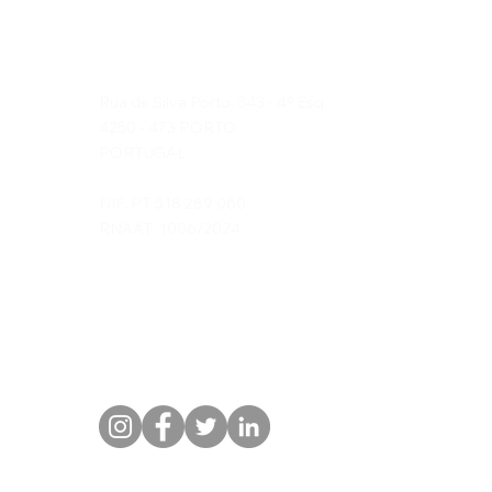
marcos literários, estas
viagens revelam a alma
Duska's Travels, Lda
de Portugal de uma
forma significativa.
Rua de Silva Porto, 343 - 4º Esq.
Neste artigo, partilharei
4250 - 473 PORTO
algumas das melhores
PORTUGAL
viagens temáticas por
Portugal que...
NIF: PT 518 289 060
RNAAT: 1006/2024
Contactos
Telefone/Whatsapp: (+351) 968 294 101
Email:
info@duskas-travels.com