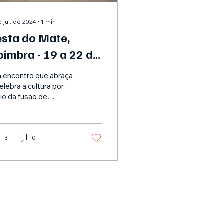
e jul. de 2024
∙
1
min
esta do Mate,
oimbra - 19 a 22 de
utubro
 encontro que abraça
elebra a cultura por
io da fusão de
SICA, ARTE,
CNOLOGIA e
UCAÇÃO! Quatro dias
uma experiência...
3
0