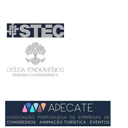
literárias encontradas
aqui e oferecer dicas
Parceiros
práticas para vivenciar
em primeira mão a
riqueza cultural da região.
Descobrindo a jornada
literária do...