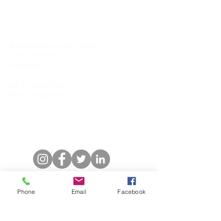
Viva uma Arte Ancestral
Duska's Travels, Lda
Rua de Silva Porto, 343 - 4º Esq.
4250 - 473
PORTO
PORTUGAL
NIF: PT
518 289 060
RNAAT: 1006/2024
Contactos
Telefone/Whatsapp: (+351)
968 294 101
Email:
info@duskas-travels.com
Phone
Email
Facebook
Receba Notícias
Nome